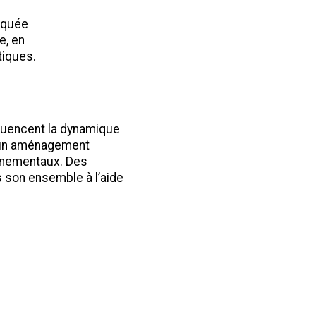
iquée
e, en
tiques.
fluencent la dynamique
ur un aménagement
nnementaux. Des
 son ensemble à l’aide