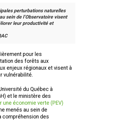
ipales perturbations naturelles
u sein de l’Observatoire visent
iorer leur productivité et
UQAC
lièrement pour les
tation des forêts aux
x enjeux régionaux et visent à
 vulnérabilité.
’Université du Québec à
mH) et le ministère des
r une économie verte (PEV)
che menés au sein de
 la compréhension des