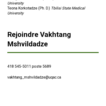
University
Teona Korkotadze (Ph. D.)
Tbilisi State Medical
University
Rejoindre Vakhtang
Mshvildadze
Recherche
418 545-5011 poste 5689
vakhtang_mshvildadze@uqac.ca