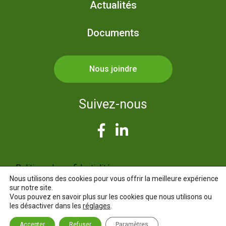
Actualités
Documents
Nous joindre
Suivez-nous
Politique de confidentialité
©2026 – Centre de recherche sur la
Nous utilisons des cookies pour vous offrir la meilleure expérience
boréalie
sur notre site.
Vous pouvez en savoir plus sur les cookies que nous utilisons ou
les désactiver dans les
réglages
.
Site web réalisé par
Accepter
Refuser
Paramètres